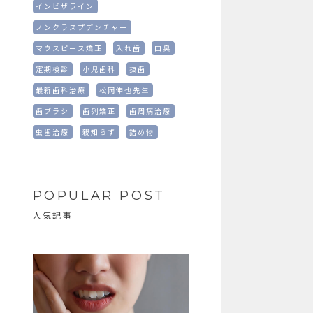
インビザライン
ノンクラスプデンチャー
マウスピース矯正
入れ歯
口臭
定期検診
小児歯科
抜歯
最新歯科治療
松岡伸也先生
歯ブラシ
歯列矯正
歯周病治療
虫歯治療
親知らず
詰め物
POPULAR POST
人気記事